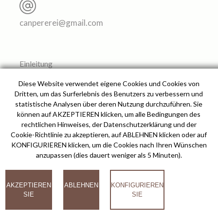
canpererei@gmail.com
Einleitung
Galerie
Diese Website verwendet eigene Cookies und Cookies von
Appartement
Dritten, um das Surferlebnis des Benutzers zu verbessern und
statistische Analysen über deren Nutzung durchzuführen. Sie
Service
können auf AKZEPTIEREN klicken, um alle Bedingungen des
Umgebung
rechtlichen Hinweises, der Datenschutzerklärung und der
Informationen und Buchungen
Cookie-Richtlinie zu akzeptieren, auf ABLEHNEN klicken oder auf
KONFIGURIEREN klicken, um die Cookies nach Ihren Wünschen
Anfahrtsweg
anzupassen (dies dauert weniger als 5 Minuten).
AKZEPTIEREN
ABLEHNEN
KONFIGURIEREN
© 2026
SIE
SIE
Can Pere Rei Agrartourismus -
Angetrieben durch
-
Rechtlicher Hinweis
-
Datenschutzerklärung
-
Cookies Richtlinie
COOKIES