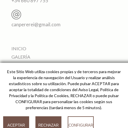
+34 660 897 755
canpererei@gmail.com
INICIO
GALERÍA
APARTAMENTOS
Este Sitio Web utiliza cookies propias y de terceros para mejorar
SERVICIOS
la experiencia de navegación del Usuario y realizar análisis
ALREDEDORES
estadísticos sobre su utilización. Puede pulsar ACEPTAR para
aceptar la totalidad de condiciones del Aviso Legal, Política de
PRECIO Y RESERVAS
Privacidad y la Política de Cookies, RECHAZAR o puede pulsar
CÓMO LLEGAR
CONFIGURAR para personalizar las cookies según sus
preferencias (tardará menos de 5 minutos).
© 2026
ACEPTAR
RECHAZAR
CONFIGURAR
Can Pere Rei Agroturismo -
Desarrollado por analiZe
-
AVISO LEGAL
-
POLÍTICA