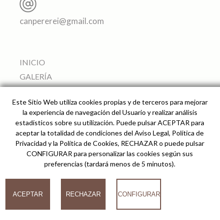
canpererei@gmail.com
INICIO
GALERÍA
APARTAMENTOS
Este Sitio Web utiliza cookies propias y de terceros para mejorar
SERVICIOS
la experiencia de navegación del Usuario y realizar análisis
ALREDEDORES
estadísticos sobre su utilización. Puede pulsar ACEPTAR para
aceptar la totalidad de condiciones del Aviso Legal, Política de
PRECIO Y RESERVAS
Privacidad y la Política de Cookies, RECHAZAR o puede pulsar
CÓMO LLEGAR
CONFIGURAR para personalizar las cookies según sus
preferencias (tardará menos de 5 minutos).
© 2026
ACEPTAR
RECHAZAR
CONFIGURAR
Can Pere Rei Agroturismo -
Desarrollado por analiZe
-
AVISO LEGAL
-
POLÍTICA
DE PRIVACIDAD
-
POLÍTICA DE COOKIES
COOKIES