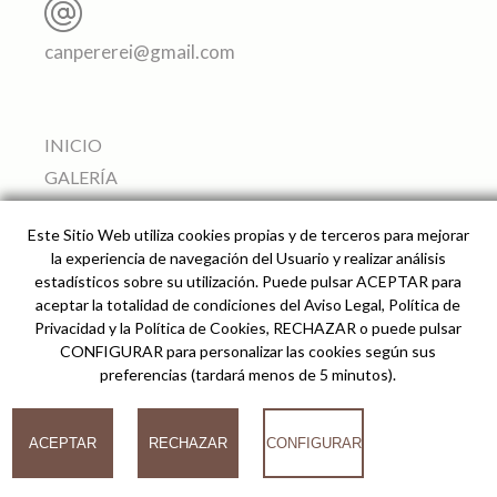
canpererei@gmail.com
INICIO
GALERÍA
APARTAMENTOS
Este Sitio Web utiliza cookies propias y de terceros para mejorar
SERVICIOS
la experiencia de navegación del Usuario y realizar análisis
ALREDEDORES
estadísticos sobre su utilización. Puede pulsar ACEPTAR para
aceptar la totalidad de condiciones del Aviso Legal, Política de
PRECIO Y RESERVAS
Privacidad y la Política de Cookies, RECHAZAR o puede pulsar
CÓMO LLEGAR
CONFIGURAR para personalizar las cookies según sus
preferencias (tardará menos de 5 minutos).
© 2026
ACEPTAR
RECHAZAR
CONFIGURAR
Can Pere Rei Agroturismo -
Desarrollado por analiZe
-
AVISO LEGAL
-
POLÍTICA
DE PRIVACIDAD
-
POLÍTICA DE COOKIES
COOKIES