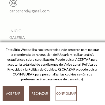
canpererei@gmail.com
INICIO
GALERÍA
APARTAMENTOS
Este Sitio Web utiliza cookies propias y de terceros para mejorar
SERVICIOS
la experiencia de navegación del Usuario y realizar análisis
ALREDEDORES
estadísticos sobre su utilización. Puede pulsar ACEPTAR para
aceptar la totalidad de condiciones del Aviso Legal, Política de
PRECIO Y RESERVAS
Privacidad y la Política de Cookies, RECHAZAR o puede pulsar
CÓMO LLEGAR
CONFIGURAR para personalizar las cookies según sus
preferencias (tardará menos de 5 minutos).
© 2026
ACEPTAR
RECHAZAR
CONFIGURAR
Can Pere Rei Agroturismo -
Desarrollado por analiZe
-
AVISO LEGAL
-
POLÍTICA
DE PRIVACIDAD
-
POLÍTICA DE COOKIES
COOKIES