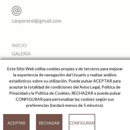
canpererei@gmail.com
INICIO
GALERÍA
APARTAMENTOS
Este Sitio Web utiliza cookies propias y de terceros para mejorar
SERVICIOS
la experiencia de navegación del Usuario y realizar análisis
ALREDEDORES
estadísticos sobre su utilización. Puede pulsar ACEPTAR para
aceptar la totalidad de condiciones del Aviso Legal, Política de
PRECIO Y RESERVAS
Privacidad y la Política de Cookies, RECHAZAR o puede pulsar
CÓMO LLEGAR
CONFIGURAR para personalizar las cookies según sus
preferencias (tardará menos de 5 minutos).
© 2026
ACEPTAR
RECHAZAR
CONFIGURAR
Can Pere Rei Agroturismo -
Desarrollado por analiZe
-
AVISO LEGAL
-
POLÍTICA