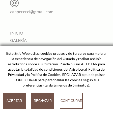
canpererei@gmail.com
INICIO
GALERÍA
APARTAMENTOS
Este Sitio Web utiliza cookies propias y de terceros para mejorar
SERVICIOS
la experiencia de navegación del Usuario y realizar análisis
ALREDEDORES
estadísticos sobre su utilización. Puede pulsar ACEPTAR para
aceptar la totalidad de condiciones del Aviso Legal, Política de
PRECIO Y RESERVAS
Privacidad y la Política de Cookies, RECHAZAR o puede pulsar
CÓMO LLEGAR
CONFIGURAR para personalizar las cookies según sus
preferencias (tardará menos de 5 minutos).
© 2026
ACEPTAR
RECHAZAR
CONFIGURAR
Can Pere Rei Agroturismo -
Desarrollado por analiZe
-
AVISO LEGAL
-
POLÍTICA
DE PRIVACIDAD
-
POLÍTICA DE COOKIES
COOKIES