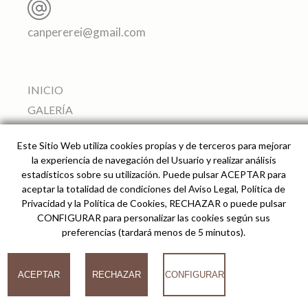
canpererei@gmail.com
INICIO
GALERÍA
APARTAMENTOS
Este Sitio Web utiliza cookies propias y de terceros para mejorar
SERVICIOS
la experiencia de navegación del Usuario y realizar análisis
ALREDEDORES
estadísticos sobre su utilización. Puede pulsar ACEPTAR para
aceptar la totalidad de condiciones del Aviso Legal, Política de
PRECIO Y RESERVAS
Privacidad y la Política de Cookies, RECHAZAR o puede pulsar
CÓMO LLEGAR
CONFIGURAR para personalizar las cookies según sus
preferencias (tardará menos de 5 minutos).
© 2026
ACEPTAR
RECHAZAR
CONFIGURAR
Can Pere Rei Agroturismo -
Desarrollado por analiZe
-
AVISO LEGAL
-
POLÍTICA
DE PRIVACIDAD
-
POLÍTICA DE COOKIES
COOKIES