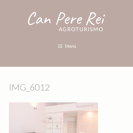
Menú
IMG_6012