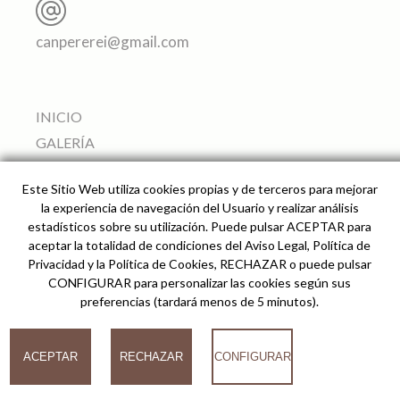
canpererei@gmail.com
INICIO
GALERÍA
APARTAMENTOS
Este Sitio Web utiliza cookies propias y de terceros para mejorar
SERVICIOS
la experiencia de navegación del Usuario y realizar análisis
ALREDEDORES
estadísticos sobre su utilización. Puede pulsar ACEPTAR para
aceptar la totalidad de condiciones del Aviso Legal, Política de
PRECIO Y RESERVAS
Privacidad y la Política de Cookies, RECHAZAR o puede pulsar
CÓMO LLEGAR
CONFIGURAR para personalizar las cookies según sus
preferencias (tardará menos de 5 minutos).
© 2026
ACEPTAR
RECHAZAR
CONFIGURAR
Can Pere Rei Agroturismo -
Desarrollado por analiZe
-
AVISO LEGAL
-
POLÍTICA
DE PRIVACIDAD
-
POLÍTICA DE COOKIES
COOKIES