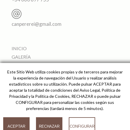
canpererei@gmail.com
INICIO
GALERÍA
APARTAMENTOS
Este Sitio Web utiliza cookies propias y de terceros para mejorar
SERVICIOS
la experiencia de navegación del Usuario y realizar análisis
ALREDEDORES
estadísticos sobre su utilización. Puede pulsar ACEPTAR para
aceptar la totalidad de condiciones del Aviso Legal, Política de
PRECIO Y RESERVAS
Privacidad y la Política de Cookies, RECHAZAR o puede pulsar
CÓMO LLEGAR
CONFIGURAR para personalizar las cookies según sus
preferencias (tardará menos de 5 minutos).
© 2026
ACEPTAR
RECHAZAR
CONFIGURAR
Can Pere Rei Agroturismo -
Desarrollado por analiZe
-
AVISO LEGAL
-
POLÍTICA