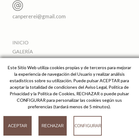
canpererei@gmail.com
INICIO
GALERÍA
APARTAMENTOS
Este Sitio Web utiliza cookies propias y de terceros para mejorar
SERVICIOS
la experiencia de navegación del Usuario y realizar análisis
ALREDEDORES
estadísticos sobre su utilización. Puede pulsar ACEPTAR para
aceptar la totalidad de condiciones del Aviso Legal, Política de
PRECIO Y RESERVAS
Privacidad y la Política de Cookies, RECHAZAR o puede pulsar
CÓMO LLEGAR
CONFIGURAR para personalizar las cookies según sus
preferencias (tardará menos de 5 minutos).
© 2026
ACEPTAR
RECHAZAR
CONFIGURAR
Can Pere Rei Agroturismo -
Desarrollado por analiZe
-
AVISO LEGAL
-
POLÍTICA
DE PRIVACIDAD
-
POLÍTICA DE COOKIES
COOKIES